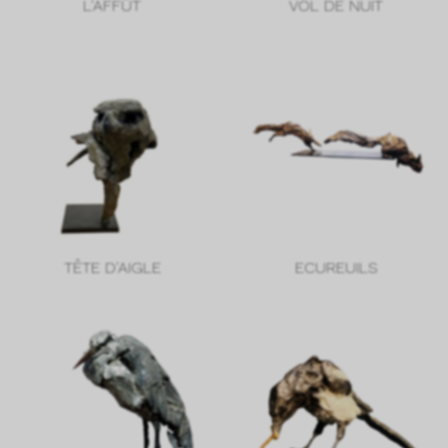
L'AFFÛT
VOL DE NUIT
TÊTE D'AIGLE
ECUREUILS