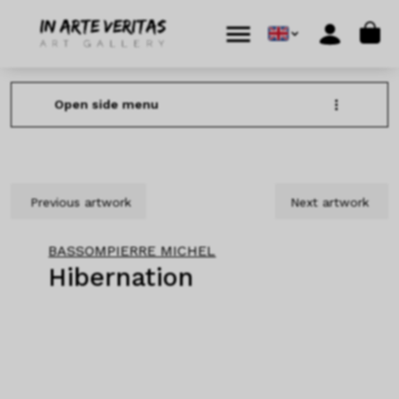
Skip to content
Skip to footer
Cart
Menu
Account
Open side menu
Previous artwork
Next artwork
BASSOMPIERRE MICHEL
Hibernation