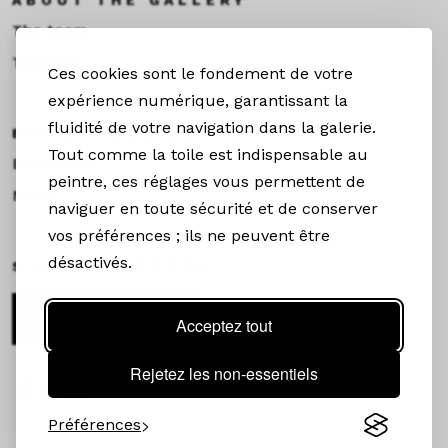
ABOUT THE GALLERY
The team
Toulouse
Ces cookies sont le fondement de votre
expérience numérique, garantissant la
fluidité de votre navigation dans la galerie.
EXHIBITIONS &NEWS
Tout comme la toile est indispensable au
Exhibitions
peintre, ces réglages vous permettent de
News
naviguer en toute sécurité et de conserver
vos préférences ; ils ne peuvent être
désactivés.
STAY CONNECTED
Newsletter
Acceptez tout
Rejetez les non-essentiels
Préférences