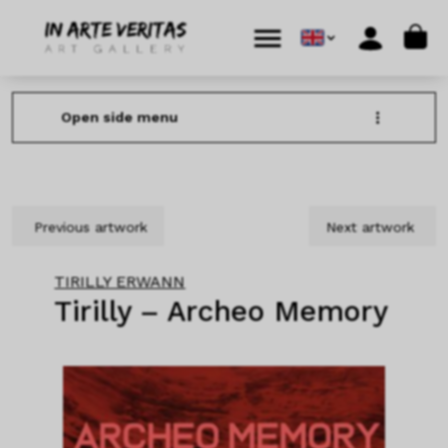
Skip to content
Skip to footer
Cart
Menu
Account
Open side menu
Previous artwork
Next artwork
TIRILLY ERWANN
Tirilly – Archeo Memory