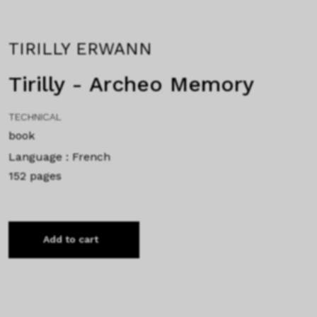
TIRILLY ERWANN
Tirilly - Archeo Memory
TECHNICAL
book
Language : French
152 pages
Add to cart