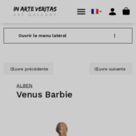
Aller au contenu
Skip to footer
Cart
Menu
Account
Ouvrir le menu latéral
Œuvre précédente
Œuvre suivante
ALBEN
Venus Barbie