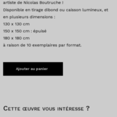
artiste de Nicolas Boutruche !
Disponible en tirage dibond ou caisson lumineux, et
en plusieurs dimensions :
130 x 130 cm
150 x 150 cm : épuisé
180 x 180 cm
à raison de 10 exemplaires par format.
Ajouter au panier
Cette œuvre vous intéresse ?