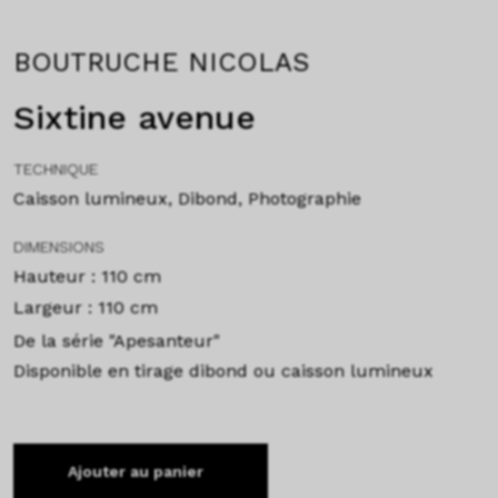
BOUTRUCHE NICOLAS
Sixtine avenue
TECHNIQUE
Caisson lumineux, Dibond, Photographie
DIMENSIONS
Hauteur : 110 cm
Largeur : 110 cm
De la série "Apesanteur"
Disponible en tirage dibond ou caisson lumineux
Ajouter au panier