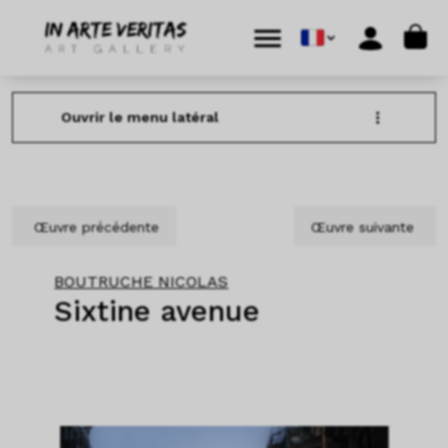
Aller au contenu
Skip to footer
Cart
Menu
Account
Ouvrir le menu latéral
Œuvre précédente
Œuvre suivante
BOUTRUCHE NICOLAS
Sixtine avenue