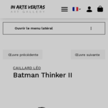
Aller au contenu
Skip to footer
Cart
Menu
Account
Ouvrir le menu latéral
Œuvre précédente
Œuvre suivante
CAILLARD LÉO
Batman Thinker II