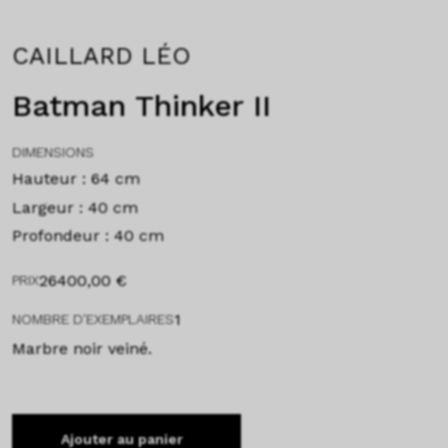
CAILLARD LÉO
Batman Thinker II
DIMENSIONS
Hauteur : 64 cm
Largeur : 40 cm
Profondeur : 40 cm
26400,00
€
PRIX
1
NOMBRE D'EXEMPLAIRES
Marbre noir veiné.
Ajouter au panier