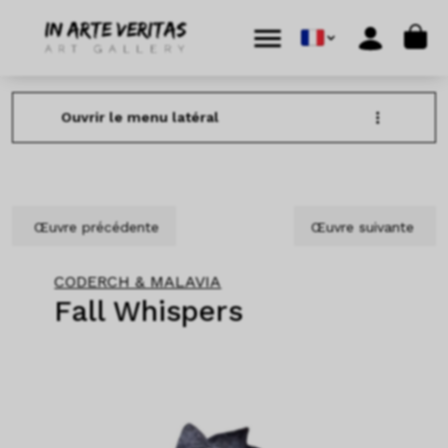
Aller au contenu
Skip to footer
Cart
Menu
Account
Ouvrir le menu latéral
Œuvre précédente
Œuvre suivante
CODERCH & MALAVIA
Fall Whispers