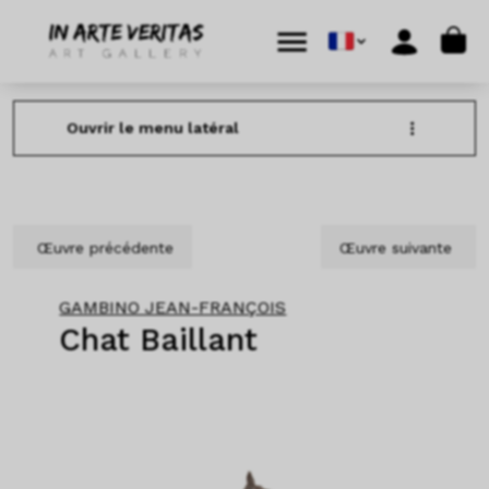
Aller au contenu
Skip to footer
Cart
Menu
Account
Ouvrir le menu latéral
Œuvre précédente
Œuvre suivante
GAMBINO JEAN-FRANÇOIS
Chat Baillant