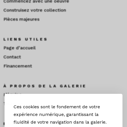
Commencez avec une oeuvre
Construisez votre collection
Pièces majeures
LIENS UTILES
Page d’accueil
Contact
Financement
À PROPOS DE LA GALERIE
L’équipe
Toulouse
Ces cookies sont le fondement de votre
expérience numérique, garantissant la
fluidité de votre navigation dans la galerie.
EXPOS & ACTUS