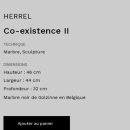
HERREL
Co-existence II
TECHNIQUE
Marbre, Sculpture
DIMENSIONS
Hauteur : 46 cm
Largeur : 44 cm
Profondeur : 32 cm
Marbre noir de Golzinne en Belgique
Ajouter au panier