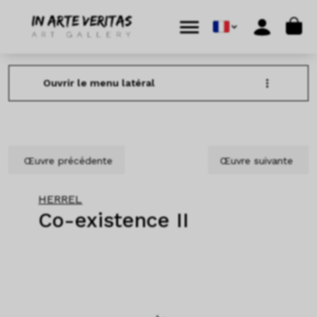
Aller au contenu
Skip to footer
Cart
Menu
Account
Ouvrir le menu latéral
Œuvre précédente
Œuvre suivante
HERREL
Co-existence II