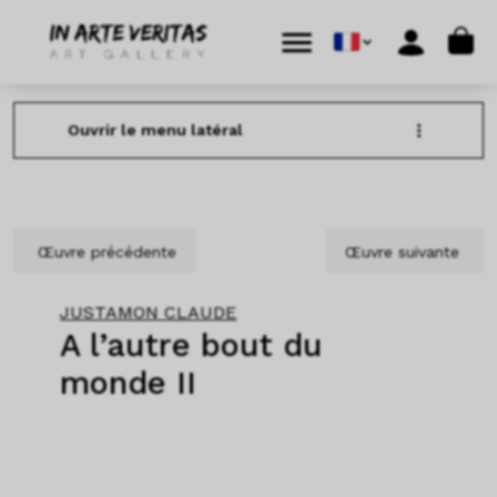
Aller au contenu
Skip to footer
Cart
Menu
Account
Ouvrir le menu latéral
Œuvre précédente
Œuvre suivante
JUSTAMON CLAUDE
A l’autre bout du
monde II