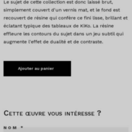
Le sujet de cette collection est donc laissé brut,
simplement couvert d'un vernis mat, et le fond est
recouvert de résine qui confère ce fini lisse, brillant et
éclatant typique des tableaux de KiKo. La résine
effleure les contours du sujet dans un jeu subtil qui
augmente l'effet de dualité et de contraste.
Ajouter au panier
Cette œuvre vous intéresse ?
NOM *