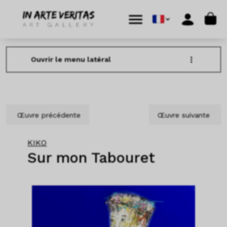
Aller au contenu
Skip to footer
Cart
Menu
Account
Ouvrir le menu latéral
Œuvre précédente
Œuvre suivante
KIKO
Sur mon Tabouret