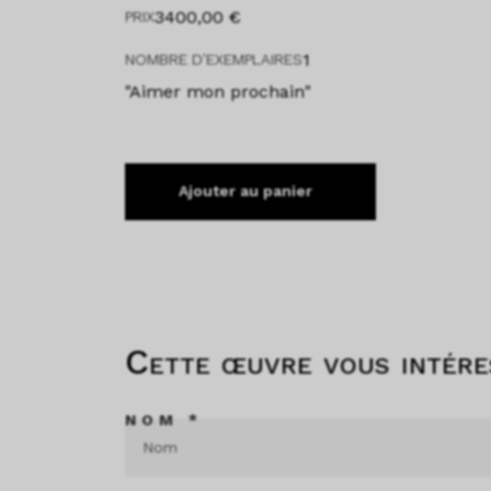
3400,00
€
PRIX
1
NOMBRE D'EXEMPLAIRES
"Aimer mon prochain"
Ajouter au panier
Cette œuvre vous intére
NOM *