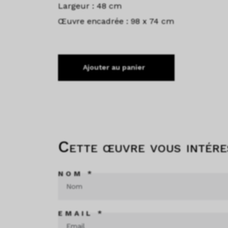
Largeur : 48 cm
Œuvre encadrée : 98 x 74 cm
Ajouter au panier
Cette œuvre vous intére
NOM *
EMAIL *