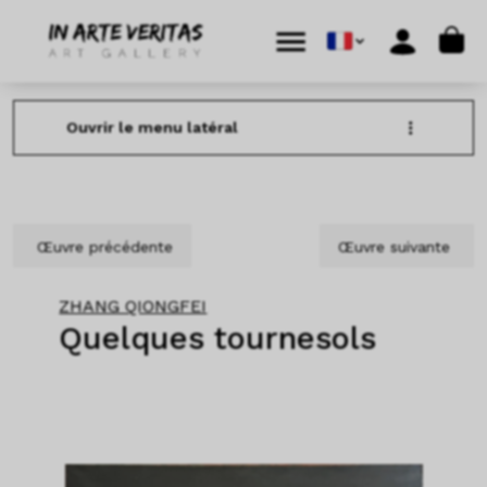
Aller au contenu
Skip to footer
Cart
Menu
Account
Ouvrir le menu latéral
Œuvre précédente
Œuvre suivante
ZHANG QIONGFEI
Quelques tournesols