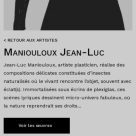
< RETOUR AUX ARTISTES
Maniouloux Jean-Luc
Jean-Luc Maniouloux, artiste plasticien, réalise des
compositions délicates constituées d’insectes
naturalisés où le vivant rencontre l’objet, souvent avec
éclat(s). Immortalisées sous écrins de plexiglas, ces
scènes lyriques dessinent micro-univers fabuleux, où
la nature reprendrait ses droits...
Voir les œuvres