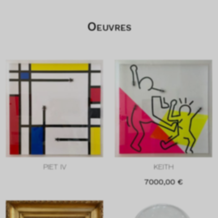
Oeuvres
PIET IV
KEITH
7000,00
€