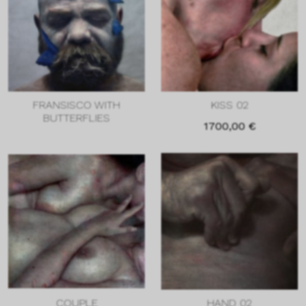
FRANSISCO WITH
KISS 02
BUTTERFLIES
1700,00
€
COUPLE
HAND 02