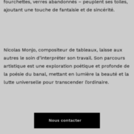
fourchettes, verres abandonnés – peuplent ses toiles,
ajoutant une touche de fantaisie et de sincérité.
Nicolas Monjo, compositeur de tableaux, laisse aux
autres le soin d’interpréter son travail. Son parcours
artistique est une exploration poétique et profonde de
la poésie du banal, mettant en lumière la beauté et la
lutte universelle pour transcender l’ordinaire.
Nous contacter