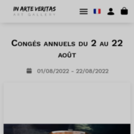
Aller au contenu
Skip to footer
Cart
Menu
Account
Congés annuels du 2 au 22
août
01/08/2022 - 22/08/2022