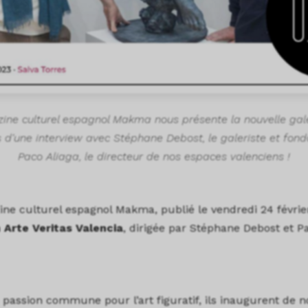
zine culturel espagnol Makma nous présente la nouvelle galer
s d'une interview avec Stéphane Debost, le galeriste et fond
Paco Aliaga, le directeur de nos espaces valenciens !
ine culturel espagnol Makma, publié le vendredi 24 févrie
n Arte Veritas Valencia
, dirigée par Stéphane Debost et Pa
passion commune pour l’art figuratif, ils inaugurent de