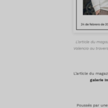
L’article du maga
Valencia au traver
L’article du magaz
galerie I
Poussés par une 