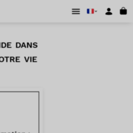
Cart
Menu
Account
ide dans
otre vie