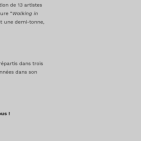
ion de 13 artistes
ure “
Walking in
nt une demi-tonne,
épartis dans trois
onnées dans son
ous !