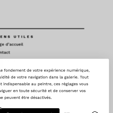
IENS UTILES
ge d’accueil
ntact
nancement
 le fondement de votre expérience numérique,
ESTEZ CONNECTÉS
uidité de votre navigation dans la galerie. Tout
t indispensable au peintre, ces réglages vous
Newsletter
iguer en toute sécurité et de conserver vos
 ne peuvent être désactivés.