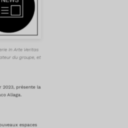
ie In Arte Veritas
ateur du groupe, et
r 2023, présente la
co Aliaga.
 nouveaux espaces