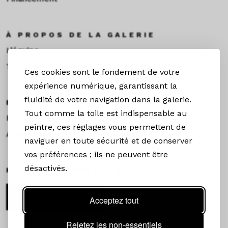
À PROPOS DE LA GALERIE
L’équipe
Toulouse
Ces cookies sont le fondement de votre
expérience numérique, garantissant la
fluidité de votre navigation dans la galerie.
EXPOS & ACTUS
Tout comme la toile est indispensable au
Expositions
peintre, ces réglages vous permettent de
Actualités
naviguer en toute sécurité et de conserver
vos préférences ; ils ne peuvent être
désactivés.
RESTEZ CONNECTÉS
Newsletter
Acceptez tout
Rejetez les non-essentiels