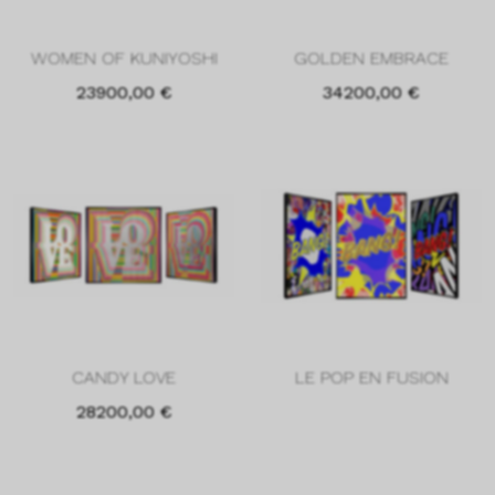
WOMEN OF KUNIYOSHI
GOLDEN EMBRACE
23900,00
€
34200,00
€
CANDY LOVE
LE POP EN FUSION
28200,00
€