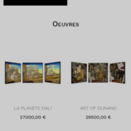
Oeuvres
LA PLANÈTE DALI
ART OF DUNAND
27000,00
€
29500,00
€